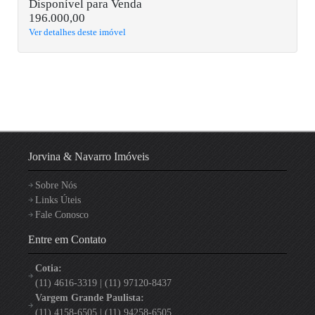
Disponível para Venda
196.000,00
Ver detalhes deste imóvel
Jorvina & Navarro Imóveis
Sobre Nós
Links Úteis
Fale Conosco
Entre em Contato
Cotia:
(11) 4616-3319 | (11) 97120-8437
Vargem Grande Paulista:
(11) 4158-6505 | (11) 94258-6505